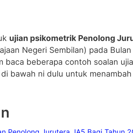
duk
ujian psikometrik Penolong Jur
rajaan Negeri Sembilan) pada Bula
m baca beberapa contoh soalan ujia
 di bawah ni dulu untuk menambah 
an
n Penolong Jurutera JA5 Bagi Tahun 