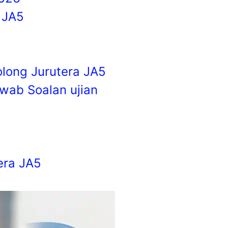
 JA5
5
olong Jurutera JA5
wab Soalan ujian
era JA5