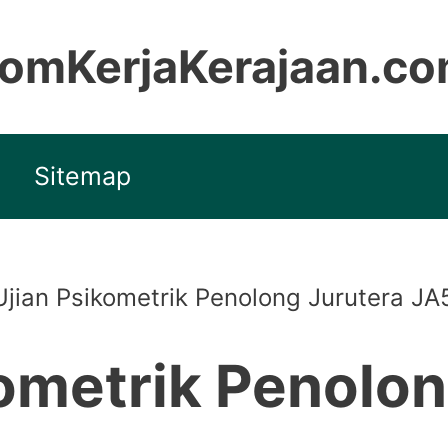
omKerjaKerajaan.c
Sitemap
Ujian Psikometrik Penolong Jurutera JA
kometrik Penolon