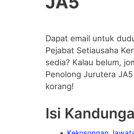
JA5
Dapat email untuk du
Pejabat Setiausaha Ke
sedia? Kalau belum, jo
Penolong Jurutera JA5
korang!
Isi Kandung
Kekosongan Jawata