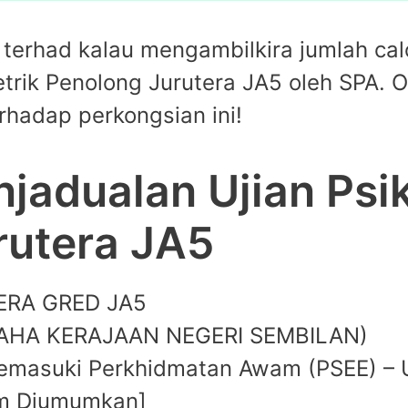
 terhad kalau mengambilkira jumlah cal
trik Penolong Jurutera JA5 oleh SPA. Ol
hadap perkongsian ini!
jadualan Ujian Psi
rutera JA5
RA GRED JA5
AHA KERAJAAN NEGERI SEMBILAN)
Memasuki Perkhidmatan Awam (PSEE) – U
um Diumumkan]