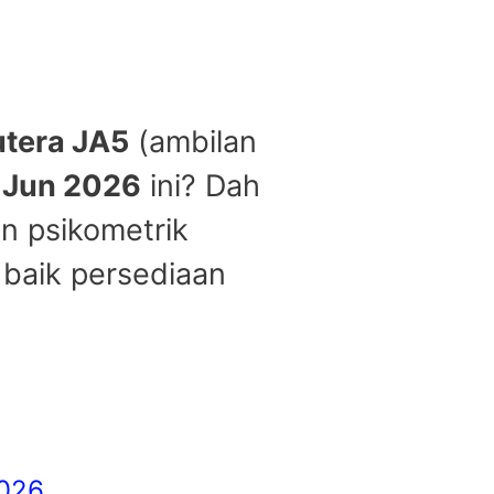
utera JA5
(ambilan
n
Jun 2026
ini? Dah
n psikometrik
baik persediaan
2026