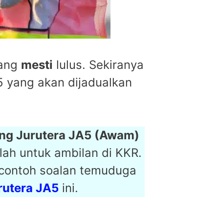
rang
mesti
lulus. Sekiranya
5 yang akan dijadualkan
ng Jurutera
JA5 (Awam)
alah untuk ambilan di KKR.
 contoh soalan temuduga
rutera JA5
ini.