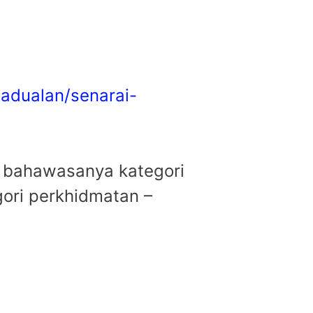
adualan/senarai-
u bahawasanya kategori
gori perkhidmatan –