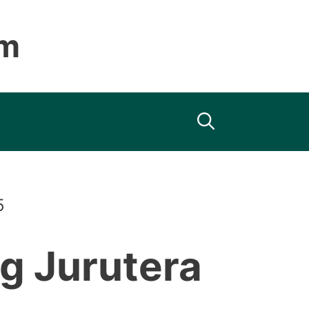
om
5
g Jurutera