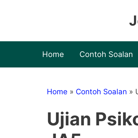
Skip
to
J
content
Home
Contoh Soalan
Home
»
Contoh Soalan
»
Ujian Psi