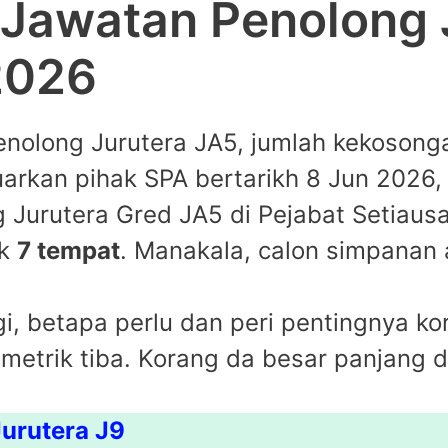
Jawatan Penolong 
2026
nolong Jurutera JA5, jumlah kekosong
uarkan pihak SPA bertarikh 8 Jun 2026
 Jurutera Gred JA5 di Pejabat Setiaus
ak
7 tempat
. Manakala, calon simpanan 
agi, betapa perlu dan peri pentingnya 
metrik tiba. Korang da besar panjang da
Jurutera J9