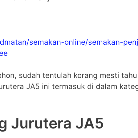
hidmatan/semakan-online/semakan-penj
see
hon, sudah tentulah korang mesti tah
rutera JA5 ini termasuk di dalam kate
g Jurutera JA5