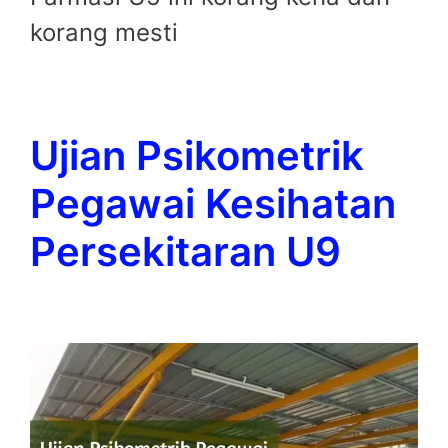
korang mesti
Ujian Psikometrik
Pegawai Kesihatan
Persekitaran U9