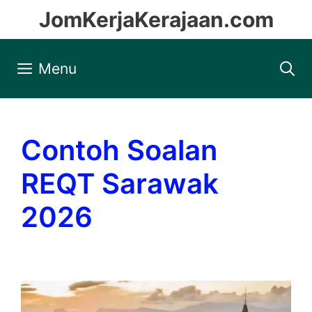
Skip
JomKerjaKerajaan.com
to
content
Menu
Contoh Soalan
REQT Sarawak
2026