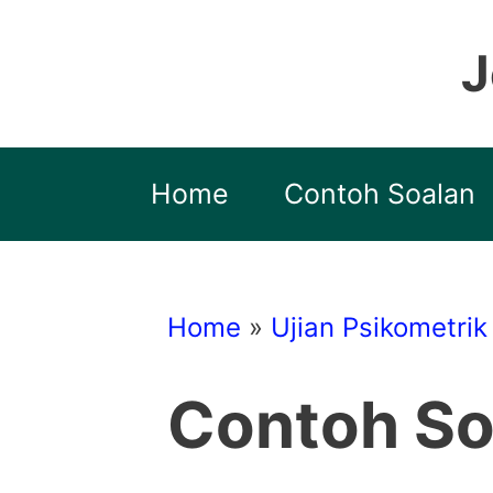
Skip
to
J
content
Home
Contoh Soalan
Home
»
Ujian Psikometrik
Contoh So