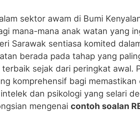
alam sektor awam di Bumi Kenyala
gi mana-mana anak watan yang ing
geri Sarawak sentiasa komited dal
atan berada pada tahap yang pali
erbaik sejak dari peringkat awal. P
ang komprehensif bagi memastikan c
telek dan psikologi yang selari d
kongsian mengenai
contoh soalan 