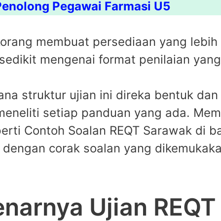
 Penolong Pegawai Farmasi U5
ang membuat persediaan yang lebih te
sedikit mengenai format penilaian yan
na struktur ujian ini direka bentuk da
eneliti setiap panduan yang ada. Mem
perti Contoh Soalan REQT Sarawak di 
ut dengan corak soalan yang dikemukak
narnya Ujian REQT 