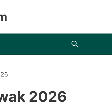
om
026
awak 2026