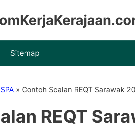
omKerjaKerajaan.c
Sitemap
 SPA
»
Contoh Soalan REQT Sarawak 2
alan REQT Sar