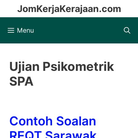
Skip
JomKerjaKerajaan.com
to
content
Menu
Ujian Psikometrik
SPA
Contoh Soalan
REQT Sarawak