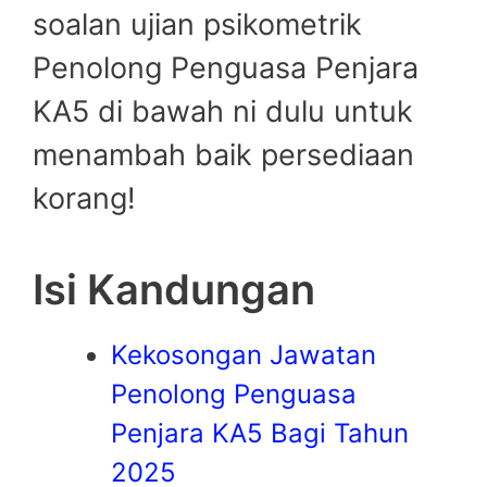
soalan ujian psikometrik
Penolong Penguasa Penjara
KA5 di bawah ni dulu untuk
menambah baik persediaan
korang!
Isi Kandungan
Kekosongan Jawatan
Penolong Penguasa
Penjara KA5 Bagi Tahun
2025