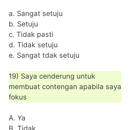
a. Sangat setuju
b. Setuju
c. Tidak pasti
d. Tidak setuju
e. Sangat tdak setuju
19) Saya cenderung untuk
membuat contengan apabila saya
fokus
A. Ya
B. Tidak