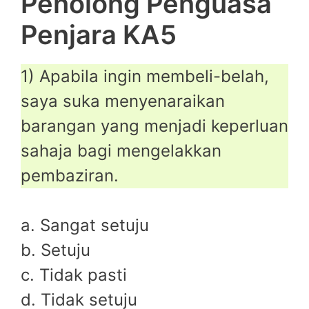
Penolong Penguasa
Penjara KA5
1) Apabila ingin membeli-belah,
saya suka menyenaraikan
barangan yang menjadi keperluan
sahaja bagi mengelakkan
pembaziran.
a. Sangat setuju
b. Setuju
c. Tidak pasti
d. Tidak setuju