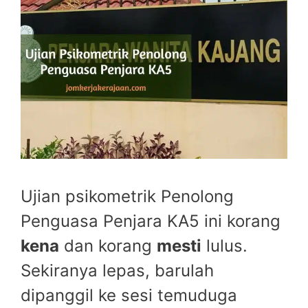
Ujian psikometrik Penolong
Penguasa Penjara KA5 ini korang
kena
dan korang
mesti
lulus.
Sekiranya lepas, barulah
dipanggil ke sesi temuduga