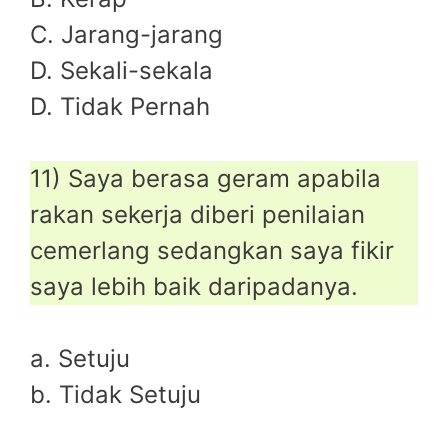
C. Jarang-jarang
D. Sekali-sekala
D. Tidak Pernah
11) Saya berasa geram apabila
rakan sekerja diberi penilaian
cemerlang sedangkan saya fikir
saya lebih baik daripadanya.
a. Setuju
b. Tidak Setuju