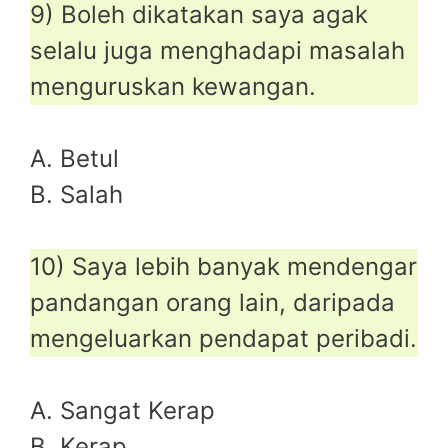
9) Boleh dikatakan saya agak
selalu juga menghadapi masalah
menguruskan kewangan.
A. Betul
B. Salah
10) Saya lebih banyak mendengar
pandangan orang lain, daripada
mengeluarkan pendapat peribadi.
A. Sangat Kerap
B. Kerap