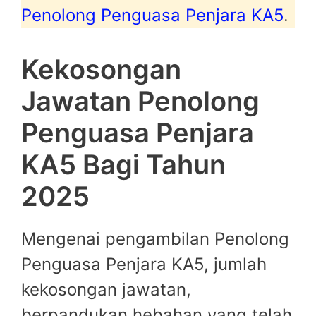
Penolong Penguasa Penjara KA5
.
Kekosongan
Jawatan Penolong
Penguasa Penjara
KA5 Bagi Tahun
2025
Mengenai pengambilan Penolong
Penguasa Penjara KA5, jumlah
kekosongan jawatan,
berpandukan hebahan yang telah