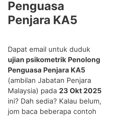
Penguasa
Penjara KA5
Dapat email untuk duduk
ujian psikometrik Penolong
Penguasa Penjara KA5
(ambilan Jabatan Penjara
Malaysia) pada
23 Okt 2025
ini? Dah sedia? Kalau belum,
jom baca beberapa contoh