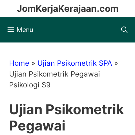
Skip
JomKerjaKerajaan.com
to
content
Menu
Home
»
Ujian Psikometrik SPA
»
Ujian Psikometrik Pegawai
Psikologi S9
Ujian Psikometrik
Pegawai