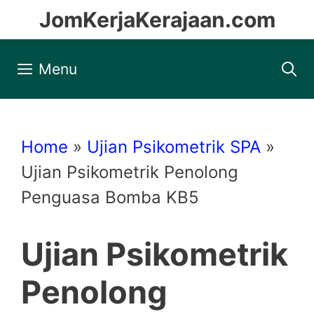
Skip
JomKerjaKerajaan.com
to
content
Menu
Home
»
Ujian Psikometrik SPA
»
Ujian Psikometrik Penolong
Penguasa Bomba KB5
Ujian Psikometrik
Penolong